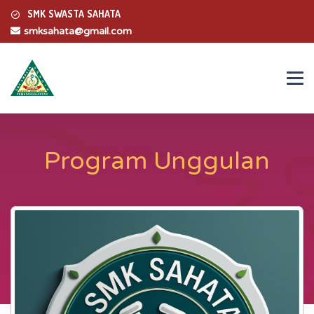
SMK SWASTA SAHATA
smksahata@gmail.com
Program Unggulan