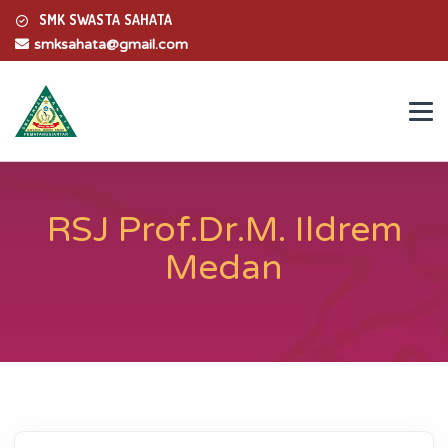
SMK SWASTA SAHATA
smksahata@gmail.com
RSJ Prof.Dr.M. Ildrem
Medan